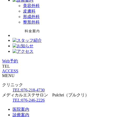
美容外科
皮膚科
形成外科
整形外科
Web予約
TEL
ACCESS
MENU
クリニック
TEL:
076-218-4730
メディカルエステサロン Pulchri（プルクリ）
TEL:
076-246-2226
医院案内
診療案内