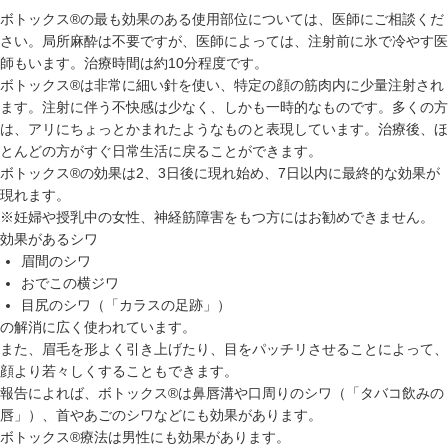
ボトックス®の最も効果のある使用部位については、医師にご相談くだ
さい。局所麻酔は不要ですが、医師によっては、注射前に氷で冷やす医
師もいます。治療時間は約10分程度です。
ボトックス®は非常に細い針を使い、特定の顔の筋肉内に少量注射され
ます。注射に伴う不快感は少なく、しかも一時的なものです。多くの方
は、アリにちょっとかまれたようなものと表現しています。治療後、ほ
とんどの方がすぐ日常生活に戻ることができます。
ボトックス®の効果は2、3日後に現れ始め、7日以内に最終的な効果が
現れます。
※妊婦や授乳中の女性、神経筋障害をもつ方にはお勧めできません。
効果があるシワ
眉間のシワ
おでこの横ジワ
目尻のシワ（「カラスの足跡」）
の解消に広く使われています。
また、眉毛を形よく引き上げたり、目をパッチリさせることによって、
顔より若々しくすることもできます。
報告によれば、ボトックス®は鼻唇溝や口周りのシワ（「タバコ飲みの
唇」）、首やあごのシワなどにも効果があります。
ボトックス®療法は男性にも効果があります。